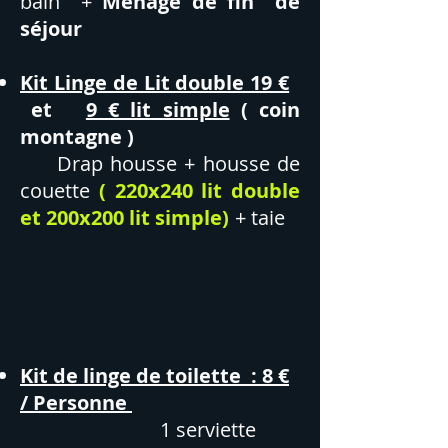
bain +
Ménage de fin de
séjour
Kit Linge de Lit double 19 €
et
9 € lit simple
( coin
montagne )
Drap housse + housse de
couette
( 220x240 lit double
et 200x200 lit
simple)
+ taie
Kit de linge de toilette : 8 €
/ Personne
1 serviette