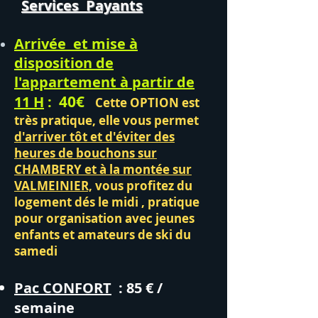
Services Payants
Arrivée et mise à
disposition de
l'appartement à partir de
40€
11 H
:
Cette OPTION est
très pratique, elle vous permet
d'arriver tôt et d'éviter des
heures de bouchons sur
CHAMBERY et à la montée sur
VALMEINIER,
vous profitez du
logement dés le midi , pratique
pour organisation avec jeunes
enfants et amateurs de ski
du
samedi
Pac CONFORT
: 85 € /
semaine